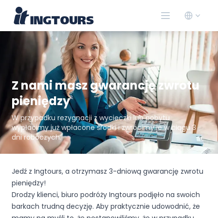
Z nami masz gwarancję zwrotu
pieniędzy
W przypadku rezygnacji z wycieczki lub pobytu
wypłacimy już wpłacone środki i zwrócimy je w ciągu 3
dni roboczych.
Jedź z Ingtours, a otrzymasz 3-dniową gwarancję zwrotu
pieniędzy!
Drodzy klienci, biuro podróży Ingtours podjęło na swoich
barkach trudną decyzję. Aby praktycznie udowodnić, że