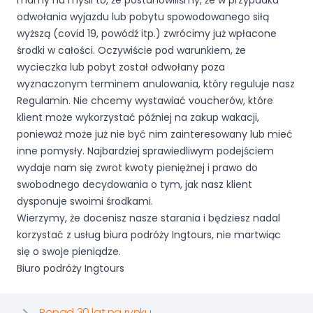
mamy na myśli to, że postanowiliśmy, że w przypadku
odwołania wyjazdu lub pobytu spowodowanego siłą
wyższą (covid 19, powódź itp.) zwrócimy już wpłacone
środki w całości. Oczywiście pod warunkiem, że
wycieczka lub pobyt został odwołany poza
wyznaczonym terminem anulowania, który reguluje nasz
Regulamin. Nie chcemy wystawiać voucherów, które
klient może wykorzystać później na zakup wakacji,
ponieważ może już nie być nim zainteresowany lub mieć
inne pomysły. Najbardziej sprawiedliwym podejściem
wydaje nam się zwrot kwoty pieniężnej i prawo do
swobodnego decydowania o tym, jak nasz klient
dysponuje swoimi środkami.
Wierzymy, że docenisz nasze starania i będziesz nadal
korzystać z usług biura podróży Ingtours, nie martwiąc
się o swoje pieniądze.
Biuro podróży Ingtours
Ponad 30 lat na rynku