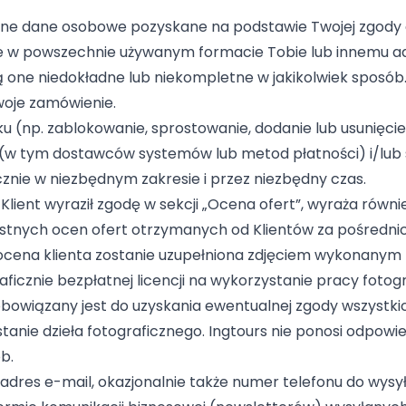
ane dane osobowe pozyskane na podstawie Twojej zgody 
 w powszechnie używanym formacie Tobie lub innemu adm
ą one niedokładne lub niekompletne w jakikolwiek sposó
woje zamówienie.
ku (np. zablokowanie, sprostowanie, dodanie lub usunięc
 (w tym dostawców systemów lub metod płatności) i/lu
cznie w niezbędnym zakresie i przez niezbędny czas.
lient wyraził zgodę w sekcji „Ocena ofert”, wyraża równi
ustnych ocen ofert otrzymanych od Klientów za pośredn
ena klienta zostanie uzupełniona zdjęciem wykonanym prz
ficznie bezpłatnej licencji na wykorzystanie pracy fotogra
obowiązany jest do uzyskania ewentualnej zgody wszystk
anie dzieła fotograficznego. Ingtours nie ponosi odpowi
b.
adres e-mail, okazjonalnie także numer telefonu do wysy