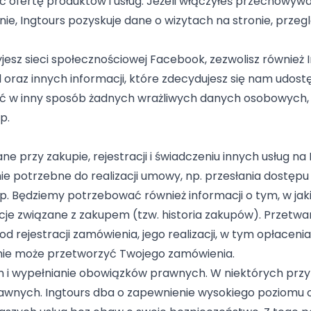
ofertę produktów i usług. Jeżeli włączyłeś przechowywan
nie, Ingtours pozyskuje dane o wizytach na stronie, prze
żyjesz sieci społecznościowej Facebook, zezwolisz równie
l oraz innych informacji, które zdecydujesz się nam udost
rzać w inny sposób żadnych wrażliwych danych osobowych
p.
rzy zakupie, rejestracji i świadczeniu innych usług na I
e potrzebne do realizacji umowy, np. przesłania dostępu
. Będziemy potrzebować również informacji o tym, w jaki
cje związane z zakupem (tzw. historia zakupów). Przetw
d rejestracji zamówienia, jego realizacji, w tym opłacen
s nie może przetworzyć Twojego zamówienia.
 i wypełnianie obowiązków prawnych. W niektórych pr
awnych. Ingtours dba o zapewnienie wysokiego poziomu