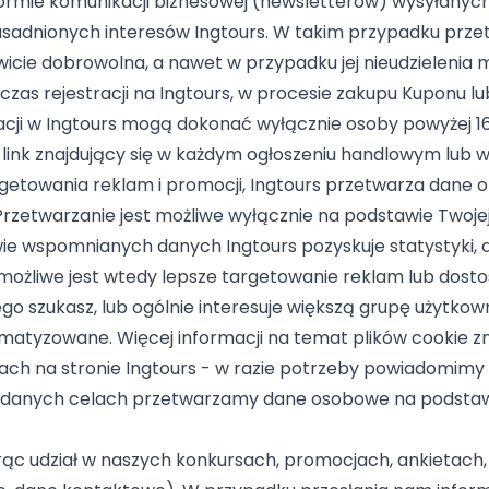
ormie komunikacji biznesowej (newsletterów) wysyłanyc
zasadnionych interesów Ingtours. W takim przypadku prze
wicie dobrowolna, a nawet w przypadku jej nieudzielenia 
czas rejestracji na Ingtours, w procesie zakupu Kuponu l
acji w Ingtours mogą dokonać wyłącznie osoby powyżej 16 
 link znajdujący się w każdym ogłoszeniu handlowym lub 
etowania reklam i promocji, Ingtours przetwarza dane o 
 Przetwarzanie jest możliwe wyłącznie na podstawie Twoj
wie wspomnianych danych Ingtours pozyskuje statystyki, 
możliwe jest wtedy lepsze targetowanie reklam lub dost
zego szukasz, lub ogólnie interesuje większą grupę użytk
tyzowane. Więcej informacji na temat plików cookie znaj
ch na stronie Ingtours - w razie potrzeby powiadomim
 podanych celach przetwarzamy dane osobowe na podsta
ąc udział w naszych konkursach, promocjach, ankietach, 