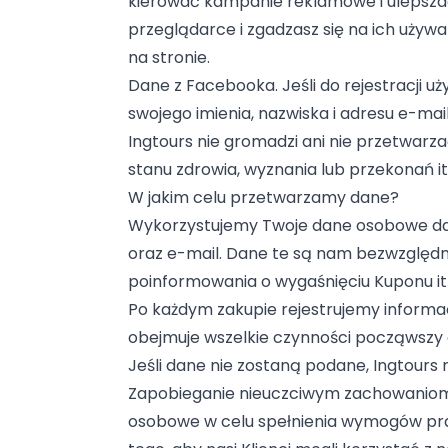
kierować kampanie reklamowe i ulepszać 
przeglądarce i zgadzasz się na ich używa
na stronie.
Dane z Facebooka. Jeśli do rejestracji u
swojego imienia, nazwiska i adresu e-mai
Ingtours nie gromadzi ani nie przetwa
stanu zdrowia, wyznania lub przekonań it
W jakim celu przetwarzamy dane?
Wykorzystujemy Twoje dane osobowe dane p
oraz e-mail. Dane te są nam bezwzględni
poinformowania o wygaśnięciu Kuponu itp
Po każdym zakupie rejestrujemy informa
obejmuje wszelkie czynności począwszy o
Jeśli dane nie zostaną podane, Ingtour
Zapobieganie nieuczciwym zachowaniom
osobowe w celu spełnienia wymogów pr