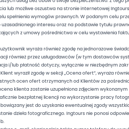
z naszych usług bez obaw o swoje bezpieczeństwo. Z teg
ia lub możliwe oszustwa na stronie internetowej Ingtou
elu spełnienia wymogów prawnych. W podanym celu pr
 uzasadnionego interesu oraz na podstawie tytułu praw
ikających z umowy pośrednictwa w celu wystawienia faktu
i użytkownik wyraża również zgodę na jednorazowe świadc
macji również przez usługodawców (w tym dostawców syst
a i/lub płatność dotyczy, wyłącznie w niezbędnym zakres
lient wyraził zgodę w sekcji „Ocena ofert”, wyraża równi
ustnych ocen ofert otrzymanych od Klientów za pośredn
ena klienta zostanie uzupełniona zdjęciem wykonanym prz
ficznie bezpłatnej licencji na wykorzystanie pracy fotogra
obowiązany jest do uzyskania ewentualnej zgody wszystk
anie dzieła fotograficznego. Ingtours nie ponosi odpowi
b.