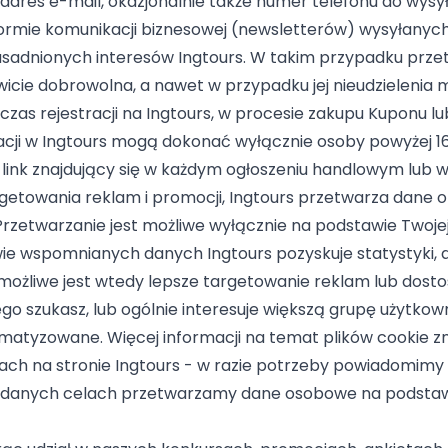
adres e-mail, okazjonalnie także numer telefonu do wysy
ormie komunikacji biznesowej (newsletterów) wysyłanyc
zasadnionych interesów Ingtours. W takim przypadku prze
wicie dobrowolna, a nawet w przypadku jej nieudzielenia 
czas rejestracji na Ingtours, w procesie zakupu Kuponu l
acji w Ingtours mogą dokonać wyłącznie osoby powyżej 16 
 link znajdujący się w każdym ogłoszeniu handlowym lub 
etowania reklam i promocji, Ingtours przetwarza dane o 
 Przetwarzanie jest możliwe wyłącznie na podstawie Twoj
wie wspomnianych danych Ingtours pozyskuje statystyki, 
możliwe jest wtedy lepsze targetowanie reklam lub dost
zego szukasz, lub ogólnie interesuje większą grupę użytk
tyzowane. Więcej informacji na temat plików cookie znaj
ch na stronie Ingtours - w razie potrzeby powiadomim
 podanych celach przetwarzamy dane osobowe na podsta