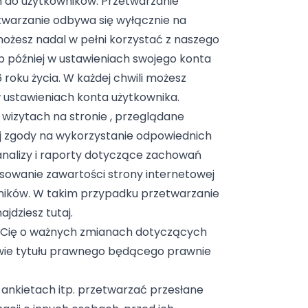
h do użytkowników. Przetwarzanie
twarzanie odbywa się wyłącznie na
możesz nadal w pełni korzystać z naszego
ub później w ustawieniach swojego konta
roku życia. W każdej chwili możesz
w ustawieniach konta użytkownika.
wizytach na stronie , przeglądane
ej zgody na wykorzystanie odpowiednich
analizy i raporty dotyczące zachowań
osowanie zawartości strony internetowej
owników. W takim przypadku przetwarzanie
dziesz tutaj.
y Cię o ważnych zmianach dotyczących
wie tytułu prawnego będącego prawnie
ankietach itp. przetwarzać przesłane