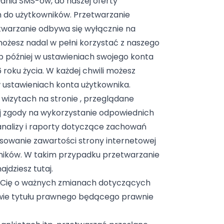
łania SMS-ów, do naszej oferty
h do użytkowników. Przetwarzanie
twarzanie odbywa się wyłącznie na
możesz nadal w pełni korzystać z naszego
ub później w ustawieniach swojego konta
roku życia. W każdej chwili możesz
w ustawieniach konta użytkownika.
wizytach na stronie , przeglądane
ej zgody na wykorzystanie odpowiednich
analizy i raporty dotyczące zachowań
osowanie zawartości strony internetowej
owników. W takim przypadku przetwarzanie
dziesz tutaj.
y Cię o ważnych zmianach dotyczących
wie tytułu prawnego będącego prawnie