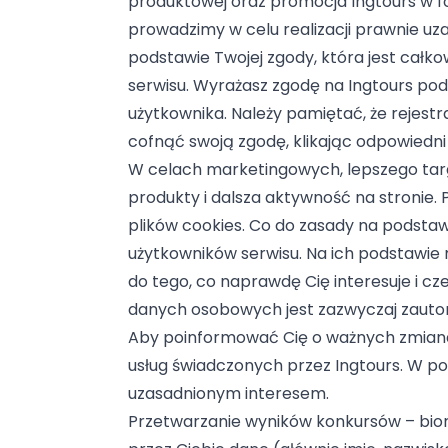
produktowej oraz promocja Ingtours w f
prowadzimy w celu realizacji prawnie u
podstawie Twojej zgody, która jest całko
serwisu. Wyrażasz zgodę na Ingtours pod
użytkownika. Należy pamiętać, że rejestr
cofnąć swoją zgodę, klikając odpowiedni
W celach marketingowych, lepszego targ
produkty i dalsza aktywność na stronie.
plików cookies. Co do zasady na podsta
użytkowników serwisu. Na ich podstawie 
do tego, co naprawdę Cię interesuje i c
danych osobowych jest zazwyczaj zautoma
Aby poinformować Cię o ważnych zmiana
usług świadczonych przez Ingtours. W
uzasadnionym interesem.
Przetwarzanie wyników konkursów – bior