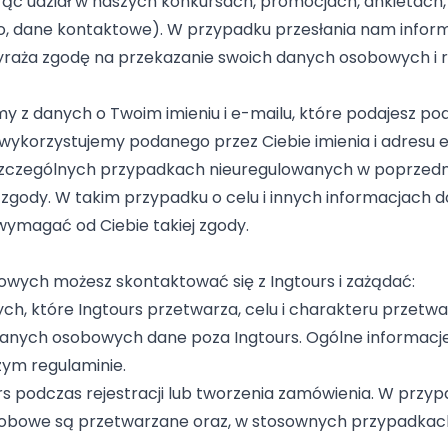
ąc udział w naszych konkursach, promocjach, ankietach, 
ko, dane kontaktowe). W przypadku przesłania nam inform
yraża zgodę na przekazanie swoich danych osobowych i ro
my z danych o Twoim imieniu i e-mailu, które podajesz p
 wykorzystujemy podanego przez Ciebie imienia i adresu 
 szczególnych przypadkach nieuregulowanych w poprz
gody. W takim przypadku o celu i innych informacjach 
ymagać od Ciebie takiej zgody.
wych możesz skontaktować się z Ingtours i zażądać:
h, które Ingtours przetwarza, celu i charakteru przet
danych osobowych dane poza Ingtours. Ogólne informacj
ym regulaminie.
s podczas rejestracji lub tworzenia zamówienia. W przyp
e osobowe są przetwarzane oraz, w stosownych przypadkac