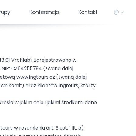
rupy
Konferencja
Kontakt
543 01 Vrchlabí, zarejestrowana w
NIP: CZ64255794 (zwana dalej
netową www.ingtours.cz (zwaną dalej
wnikami”) oraz klientów Ingtours, którzy
śla w jakim celu i jakimi środkami dane
 w rozumieniu art. 6 ust. 1 lit. a)