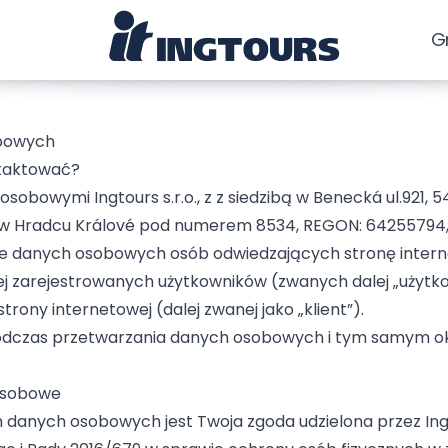
G
obowych
ntaktować?
sobowymi Ingtours s.r.o., z z siedzibą w Benecká ul.921, 
w Hradcu Králové pod numerem 8534, REGON: 64255794, 
nie danych osobowych osób odwiedzających stronę inter
jej zarejestrowanych użytkowników (zwanych dalej „użytko
ony internetowej (dalej zwanej jako „klient”).
podczas przetwarzania danych osobowych i tym samym okre
osobowe
nych osobowych jest Twoja zgoda udzielona przez Ingtours