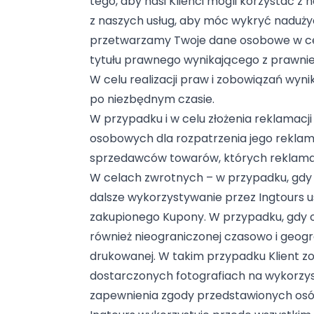
tego, aby nasi Klienci mogli korzystać 
z naszych usług, aby móc wykryć nadużyc
przetwarzamy Twoje dane osobowe w c
tytułu prawnego wynikającego z prawnie
W celu realizacji praw i zobowiązań wyn
po niezbędnym czasie.
W przypadku i w celu złożenia reklamacj
osobowych dla rozpatrzenia jego rekla
sprzedawców towarów, których reklamacj
W celach zwrotnych – w przypadku, gdy K
dalsze wykorzystywanie przez Ingtours 
zakupionego Kupony. W przypadku, gdy oc
również nieograniczonej czasowo i geogra
drukowanej. W takim przypadku Klient z
dostarczonych fotografiach na wykorzyst
zapewnienia zgody przedstawionych osó