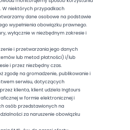
o powodu monitorujemy sposób korzystania
rs. W niektórych przypadkach
zetwarzamy dane osobowe na podstawie
nego wypełnienia obowiązku prawnego.
ry, wyłącznie w niezbędnym zakresie i
zenie i przetwarzania jego danych
emów lub metod płatności) i/lub
ie i przez niezbędny czas.
eż zgodę na gromadzenie, publikowanie i
ictwem serwisu, dotyczących
ez klienta, klient udziela Ingtours
ficznej w formie elektronicznej i
ich osób przedstawionych na
edzialności za naruszenie obowiązku