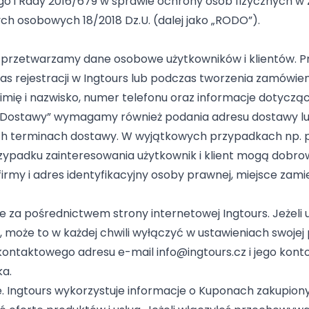
o i Rady 2016/679 w sprawie ochrony osób fizycznych w
h osobowych 18/2018 Dz.U. (dalej jako „RODO”).
s przetwarzamy dane osobowe użytkowników i klientów. 
s rejestracji w Ingtours lub podczas tworzenia zamówien
imię i nazwisko, numer telefonu oraz informacje dotyczą
 „Dostawy” wymagamy również podania adresu dostawy lub
ch terminach dostawy. W wyjątkowych przypadkach np. p
rzypadku zainteresowania użytkownik i klient mogą dobr
 firmy i adres identyfikacyjny osoby prawnej, miejsce zami
je za pośrednictwem strony internetowej Ingtours. Jeżeli 
może to w każdej chwili wyłączyć w ustawieniach swojej 
ntaktowego adresu e-mail info@ingtours.cz i jego kont
ka.
 Ingtours wykorzystuje informacje o Kuponach zakupionyc