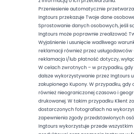
z informacją o ich przetwarzaniu.
Przeniesienie automatycznie przetwarz
Ingtours przekazuje Twoje dane osobowe
Sprostowanie danych osobowych, jeśli s
Ingtours może poprawnie zrealizować T
Wyjaśnienie i usunięcie wadliwego warun
reklamacji również przez usługodawców
reklamacja i/lub płatność dotyczy, wyłą
W celach zwrotnych – w przypadku, gdy K
dalsze wykorzystywanie przez Ingtours 
zakupionego Kupony. W przypadku, gdy oc
również nieograniczonej czasowo i geogra
drukowanej. W takim przypadku Klient z
dostarczonych fotografiach na wykorzyst
zapewnienia zgody przedstawionych osó
Ingtours wykorzystuje przede wszystkim 