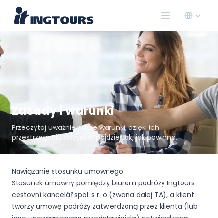
Zasady i warunki
Przeczytaj uważnie nasze warunki, dzięki ich
przestrzeganiu wszystko pójdzie tak, jak powinno.
Nawiązanie stosunku umownego
Stosunek umowny pomiędzy biurem podróży Ingtours
cestovní kancelář spol. s r. o (zwana dalej TA), a klient
tworzy umowę podróży zatwierdzoną przez klienta (lub