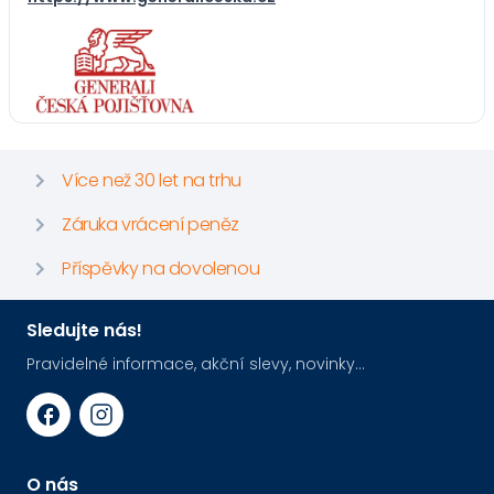
Více než 30 let na trhu
Záruka vrácení peněz
Příspěvky na dovolenou
Sledujte nás!
Pravidelné informace, akční slevy, novinky...
O nás