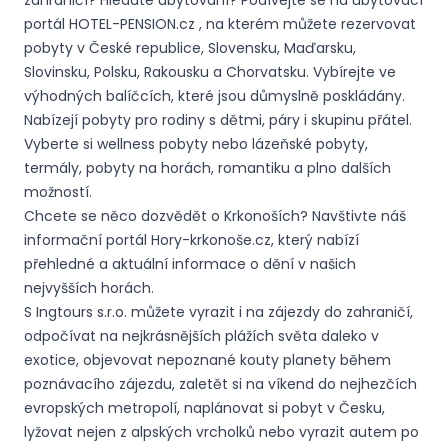
zahraničí? Hledáte ubytování? Podívejte se na ubytovací
portál HOTEL-PENSION.cz , na kterém můžete rezervovat
pobyty v České republice, Slovensku, Maďarsku,
Slovinsku, Polsku, Rakousku a Chorvatsku. Vybírejte ve
výhodných balíčcích, které jsou důmyslně poskládány.
Nabízejí pobyty pro rodiny s dětmi, páry i skupinu přátel.
Vyberte si wellness pobyty nebo lázeňské pobyty,
termály, pobyty na horách, romantiku a plno dalších
možností.
Chcete se něco dozvědět o Krkonoších? Navštivte náš
informační portál Hory-krkonoše.cz, který nabízí
přehledné a aktuální informace o dění v našich
nejvyšších horách.
S Ingtours s.r.o. můžete vyrazit i na zájezdy do zahraničí,
odpočívat na nejkrásnějších plážích světa daleko v
exotice, objevovat nepoznané kouty planety během
poznávacího zájezdu, zaletět si na víkend do nejhezčích
evropských metropolí, naplánovat si pobyt v Česku,
lyžovat nejen z alpských vrcholků nebo vyrazit autem po